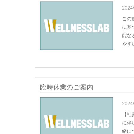
2024/
この
に基づ
能な
やすい
臨時休業のご案内
2024/
【社
に伴
絡に