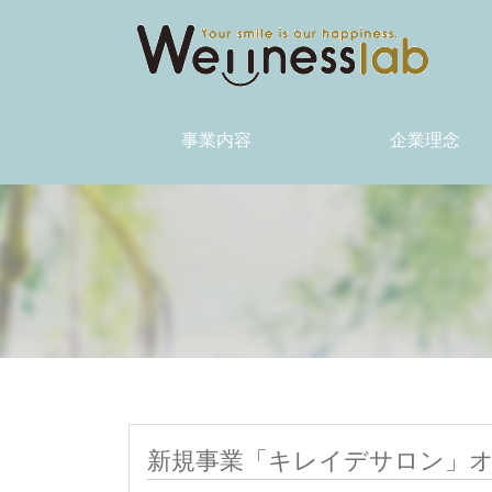
事業内容
企業理念
コマース事業
メディア事業
原料販売事業
OEM事業
海外事業
裏側ストーリー(not
基本的考え方
メッセージ
取り組み
新規事業「キレイデサロン」